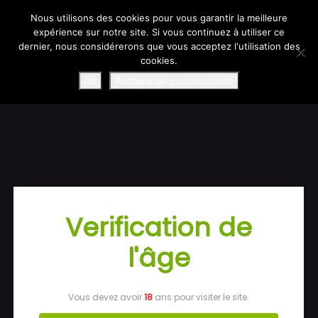
Information importante : retard de ramasse transporteur.
En raison d’un problème de ramasse transporteur, certaines
Nous utilisons des cookies pour vous garantir la meilleure
commandes accusent un retard.
expérience sur notre site. Si vous continuez à utiliser ce
Nous faisons le maximum pour régulariser la situation : toutes les
commandes concernées seront expédiées en express en milieu de
dernier, nous considérerons que vous acceptez l'utilisation des
semaine.
Merci de votre compréhension !
cookies.
SudliquidBoutique
Ok
Politique de confidentialité
Connexion
Verification de
l'âge
Pardon pour le
dérangement !
Vous devez avoir
18
ans pour visiter le site.