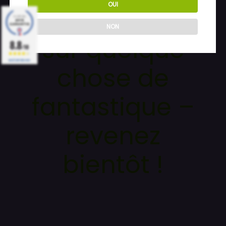
OUI
Nous travaillons
NON
sur quelque
8.8
/10
BASÉ SUR 1860 AVIS
chose de
fantastique –
revenez
bientôt !