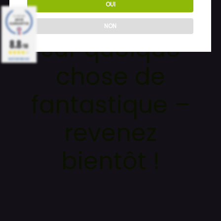
OUI
Nous travaillons
NON
sur quelque
8.8
/10
BASÉ SUR 1860 AVIS
chose de
fantastique –
revenez
bientôt !