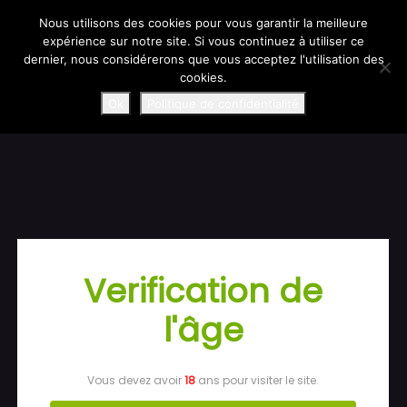
Information importante : retard de ramasse transporteur.
En raison d’un problème de ramasse transporteur, certaines
Nous utilisons des cookies pour vous garantir la meilleure
commandes accusent un retard.
expérience sur notre site. Si vous continuez à utiliser ce
Nous faisons le maximum pour régulariser la situation : toutes les
commandes concernées seront expédiées en express en milieu de
dernier, nous considérerons que vous acceptez l'utilisation des
semaine.
Merci de votre compréhension !
cookies.
SudliquidBoutique
Ok
Politique de confidentialité
Connexion
Verification de
l'âge
Pardon pour le
dérangement !
Vous devez avoir
18
ans pour visiter le site.