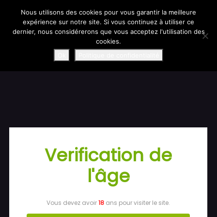
Information importante : retard de ramasse transporteur.
En raison d’un problème de ramasse transporteur, certaines
Nous utilisons des cookies pour vous garantir la meilleure
commandes accusent un retard.
expérience sur notre site. Si vous continuez à utiliser ce
Nous faisons le maximum pour régulariser la situation : toutes les
commandes concernées seront expédiées en express en milieu de
dernier, nous considérerons que vous acceptez l'utilisation des
semaine.
Merci de votre compréhension !
cookies.
SudliquidBoutique
Ok
Politique de confidentialité
Connexion
Verification de
l'âge
Pardon pour le
dérangement !
Vous devez avoir
18
ans pour visiter le site.