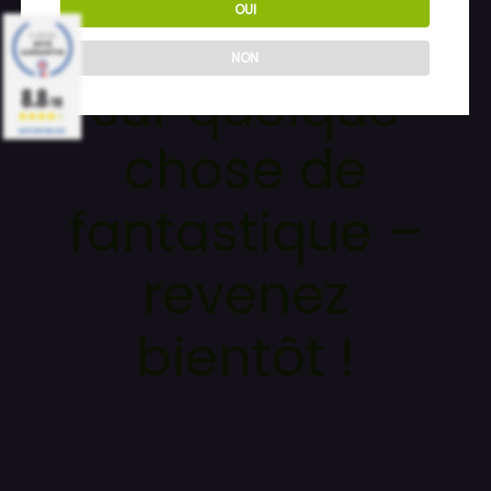
OUI
Nous travaillons
NON
sur quelque
8.8
/10
BASÉ SUR 1860 AVIS
chose de
fantastique –
revenez
bientôt !